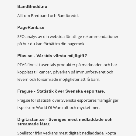
BandBredd.nu
Allt om Bredband och Bandbredd.
PageRank.se
SEO analys av din websida för att ge rekommendationer
på hur du kan förbättra din pagerank.
Pfas.se - Vår tids värsta miljögift?
PFAS finns i tusentals produkter på marknaden och har
kopplats till cancer, påverkan på immunförsvaret och
levern och försämrade möjligheter att få barn.
Frag.se - Statistik över Svenska esportare.
Frag.se för statistik över Svenska esportares framgångar
i spel som World Of Warcraft och mycket mer.
DigiListan.se - Sveriges mest nedladdade och
streamade låtar.
Spellistor från veckans mest digitalt nedladdade, köpta